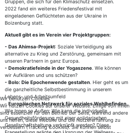
Gruppen, die sich für den Klimaschutz einsetzen.
2022 fand ein weiteres Friedensfestival mit
eingeladenen Geflüchteten aus der Ukraine in
Boizenburg statt.
Aktuell gibt es im Verein vier Projektgruppen:
- Das Ahimsa-Projekt
: Soziale Verteidigung als
alternative zu Krieg und Zerstörung, gemeinsam mit
unseren Partnern in ganz Europa.
- Demokratiefeinde in der Yogaszene
. Wie können
wir Aufklären und uns schützen?
- Bolo: Die Epochenwende gestalten
. Hier geht es um
die ganzheitliche Selbstbestimmung in unserem
Lebens- und Arbeitsumfeld
Wir benutzen Cookies
-
Europäischen Netzwerk für soziales Wohlbefinden.
Wir nutzen Cookies auf unserer Website. Einige von ihnen
Wie Innen so Außen: Wie kann die individuelle
sind essenziell für den Betrieb der Seite, während andere
Gesundheitsförderung mit einer solidarischen
uns helfen, diese Website und die Nutzererfahrung zu
Gesellschaftshaltung verknüpft werden? Diese
verbessern (Tracking Cookies). Sie können selbst
Fragestellung prägte den Ursprung der Wellness-