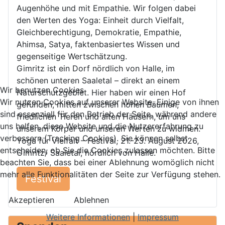
Augenhöhe und mit Empathie. Wir folgen dabei
den Werten des Yoga: Einheit durch Vielfalt,
Gleichberechtigung, Demokratie, Empathie,
Ahimsa, Satya, faktenbasiertes Wissen und
gegenseitige Wertschätzung.
Gimritz ist ein Dorf nördlich von Halle, im
schönen unteren Saaletal – direkt an einem
Wir benutzen Cookies
Naturschutzgebiet. Hier haben wir einen Hof
Wir nutzen Cookies auf unserer Website. Einige von ihnen
gefunden, mitten zwischen hohen Bäumen,
sind essenziell für den Betrieb der Seite, während andere
friedlichen Tieren und alten Häusern, um uns
uns helfen, diese Website und die Nutzererfahrung zu
unserem Körper und unseren Werten zu widmen.
verbessern (Tracking Cookies). Sie können selbst
Yoga für Vielfalt – Festival, 21.-23. August 2026,
entscheiden, ob Sie die Cookies zulassen möchten. Bitte
Gimritz/ Saaletal, nördlich von Halle.
beachten Sie, dass bei einer Ablehnung womöglich nicht
mehr alle Funktionalitäten der Seite zur Verfügung stehen.
Festival
Akzeptieren
Ablehnen
Weitere Informationen
|
Impressum