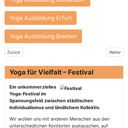
Yoga Ausbildung Erfurt
Yoga Ausbildung Bremen
Vorheriger Beitrag: 3 Monate Yogazeit in europäischen Gemeins
Nächster 
Zurück
Weiter
Yoga für Vielfalt – Festival
Ein unkommerzielles
Yoga-Festival im
Spannungsfeld zwischen städtischen
Individualismus und ländlichem Kollektiv.
Wir wollen uns mit anderen Menschen aus den
unterschiedlichen Kontexten austauschen, auf