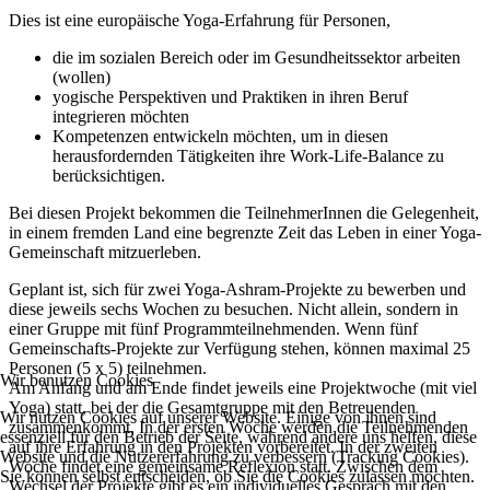
Dies ist eine europäische Yoga-Erfahrung für Personen,
die im sozialen Bereich oder im Gesundheitssektor arbeiten
(wollen)
yogische Perspektiven und Praktiken in ihren Beruf
integrieren möchten
Kompetenzen entwickeln möchten, um in diesen
herausfordernden Tätigkeiten ihre Work-Life-Balance zu
berücksichtigen.
Bei diesen Projekt bekommen die TeilnehmerInnen die Gelegenheit,
in einem fremden Land eine begrenzte Zeit das Leben in einer Yoga-
Gemeinschaft mitzuerleben.
Geplant ist, sich für zwei Yoga-Ashram-Projekte zu bewerben und
diese jeweils sechs Wochen zu besuchen. Nicht allein, sondern in
einer Gruppe mit fünf Programmteilnehmenden. Wenn fünf
Gemeinschafts-Projekte zur Verfügung stehen, können maximal 25
Personen (5 x 5) teilnehmen.
Wir benutzen Cookies
Am Anfang und am Ende findet jeweils eine Projektwoche (mit viel
Yoga) statt, bei der die Gesamtgruppe mit den Betreuenden
Wir nutzen Cookies auf unserer Website. Einige von ihnen sind
zusammenkommt. In der ersten Woche werden die Teilnehmenden
essenziell für den Betrieb der Seite, während andere uns helfen, diese
auf ihre Erfahrung in den Projekten vorbereitet. In der zweiten
Website und die Nutzererfahrung zu verbessern (Tracking Cookies).
Woche findet eine gemeinsame Reflexion statt. Zwischen dem
Sie können selbst entscheiden, ob Sie die Cookies zulassen möchten.
Wechsel der Projekte gibt es ein individuelles Gespräch mit den